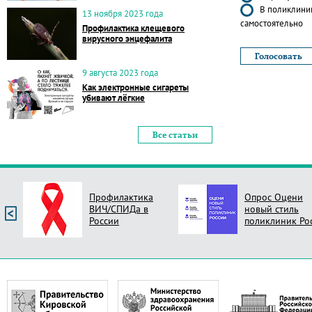
В поликлиник
13 ноября 2023 года
самостоятельно
Профилактика клещевого
вирусного энцефалита
9 августа 2023 года
Как электронные сигареты
убивают лёгкие
Все статьи
Профилактика
Опрос Оцени
ВИЧ/СПИДа в
новый стиль
России
поликлиник Ро