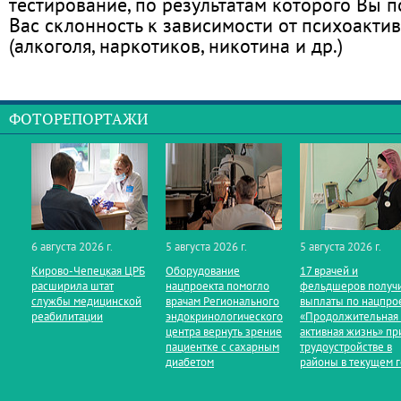
тестирование, по результатам которого Вы по
Вас склонность к зависимости от психоакти
(алкоголя, наркотиков, никотина и др.)
ФОТОРЕПОРТАЖИ
6 августа 2026 г.
5 августа 2026 г.
5 августа 2026 г.
Кирово‑Чепецкая ЦРБ
Оборудование
17 врачей и
расширила штат
нацпроекта помогло
фельдшеров получ
службы медицинской
врачам Регионального
выплаты по нацпро
реабилитации
эндокринологического
«Продолжительная
центра вернуть зрение
активная жизнь» пр
пациентке с сахарным
трудоустройстве в
диабетом
районы в текущем 