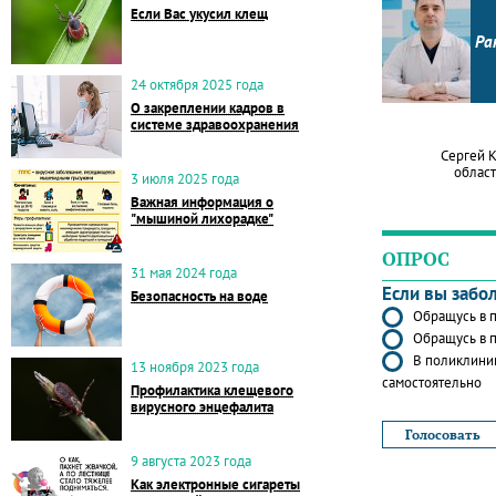
Если Вас укусил клещ
Ра
24 октября 2025 года
О закреплении кадров в
системе здравоохранения
Сергей 
област
3 июля 2025 года
Важная информация о
"мышиной лихорадке"
ОПРОС
31 мая 2024 года
Если вы забо
Безопасность на воде
Обращусь в п
Обращусь в п
В поликлиник
13 ноября 2023 года
самостоятельно
Профилактика клещевого
вирусного энцефалита
9 августа 2023 года
Как электронные сигареты