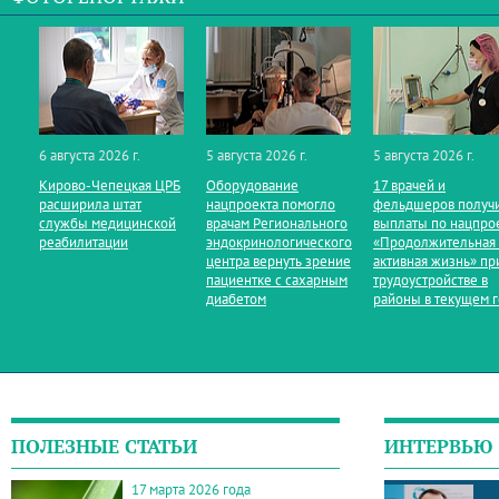
6 августа 2026 г.
5 августа 2026 г.
5 августа 2026 г.
Кирово‑Чепецкая ЦРБ
Оборудование
17 врачей и
расширила штат
нацпроекта помогло
фельдшеров получ
службы медицинской
врачам Регионального
выплаты по нацпро
реабилитации
эндокринологического
«Продолжительная
центра вернуть зрение
активная жизнь» пр
пациентке с сахарным
трудоустройстве в
диабетом
районы в текущем 
ПОЛЕЗНЫЕ СТАТЬИ
ИНТЕРВЬЮ
17 марта 2026 года