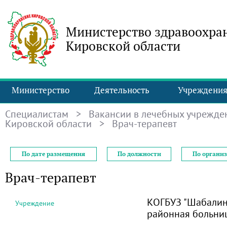
Министерство здравоохра
Кировской области
Министерство
Деятельность
Учреждени
Специалистам
>
Вакансии в лечебных учрежде
Кировской области
> Врач-терапевт
По дате размещения
По должности
По органи
Врач-терапевт
КОГБУЗ "Шабалин
Учреждение
районная больни