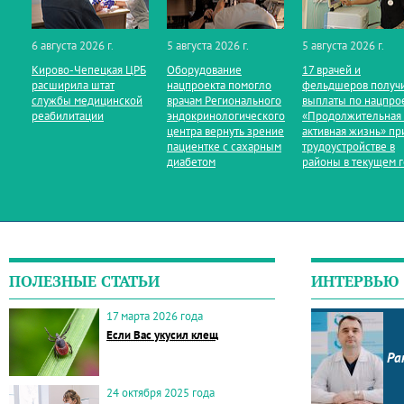
6 августа 2026 г.
5 августа 2026 г.
5 августа 2026 г.
Кирово‑Чепецкая ЦРБ
Оборудование
17 врачей и
расширила штат
нацпроекта помогло
фельдшеров получ
службы медицинской
врачам Регионального
выплаты по нацпро
реабилитации
эндокринологического
«Продолжительная
центра вернуть зрение
активная жизнь» пр
пациентке с сахарным
трудоустройстве в
диабетом
районы в текущем 
ПОЛЕЗНЫЕ СТАТЬИ
ИНТЕРВЬЮ
17 марта 2026 года
Если Вас укусил клещ
Ра
24 октября 2025 года