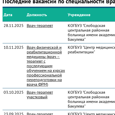
Последние вакансии по специальности Вр
Дата
Должность
Учреждение
28.11.2025
Врач-терапевт
КОГБУЗ "Слободская
центральная районная
больница имени академик
Бакулева"
10.11.2025
Врач физической и
КОГБУЗ "Центр медицинс
реабилитационной
реабилитации"
медицины (врач –
терапевт с
последующим
обучением на курсах
профессиональной
переподготовки на
врача ФРМ)
03.10.2025
Врач-терапевт
КОГБУЗ "Слободская
участковый
центральная районная
больница имени академик
Бакулева"
23.09.2025
Врач-терапевт
КОГБУЗ "Центр медицинс