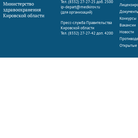
Тел. (8332) 27-27-25 доб. 2500
Министерство
Лицензир
ip-depart@medkirov.ru
здравоохранения
Документ
(для организаций)
Кировской области
Конкурсы
Пресс-служба Правительства
Вакансии
Кировской области
Новости
Тел. (8332) 27-27-42 доп. 4200
Противоде
Открытые