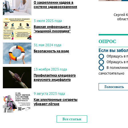
О закреплении кадров в
системе здравоохранения
Сергей 
област
3 июля 2025 года
Важная информация о
"мышиной лихорадке"
ОПРОС
31 мая 2024 года
Если вы забо
Безопасность на воде
Обращусь в п
Обращусь в п
В поликлиник
13 ноября 2023 года
самостоятельно
Профилактика клещевого
вирусного энцефалита
9 августа 2023 года
Как электронные сигареты
убивают лёгкие
Все статьи