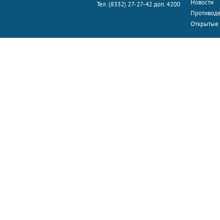
Новости
Тел. (8332) 27-27-42 доп. 4200
Противоде
Открытые