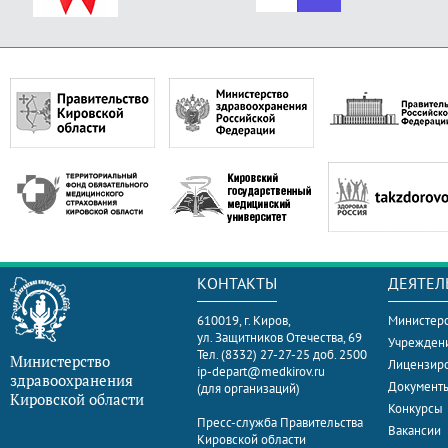
КОНТАКТЫ
ДЕЯТЕЛ
610019, г. Киров,
Министерс
ул. Защитников Отечества, 69
Учрежден
Тел. (8332) 27-27-25 доб. 2500
Министерство
Лицензир
ip-depart@medkirov.ru
здравоохранения
Документ
(для организаций)
Кировской области
Конкурсы
Пресс-служба Правительства
Вакансии
Кировской области