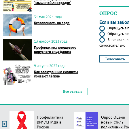
"мышиной лихорадке"
ОПРОС
31 мая 2024 года
Если вы забо
Безопасность на воде
Обращусь в п
Обращусь в п
В поликлиник
13 ноября 2023 года
самостоятельно
Профилактика клещевого
вирусного энцефалита
9 августа 2023 года
Как электронные сигареты
убивают лёгкие
Все статьи
Профилактика
Опрос Оцени
ВИЧ/СПИДа в
новый стиль
России
поликлиник Ро