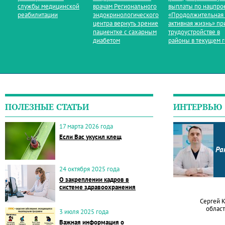
службы медицинской
врачам Регионального
выплаты по нацпро
реабилитации
эндокринологического
«Продолжительная
центра вернуть зрение
активная жизнь» пр
пациентке с сахарным
трудоустройстве в
диабетом
районы в текущем 
ПОЛЕЗНЫЕ СТАТЬИ
ИНТЕРВЬЮ
17 марта 2026 года
Если Вас укусил клещ
Ра
24 октября 2025 года
О закреплении кадров в
системе здравоохранения
Сергей 
област
3 июля 2025 года
Важная информация о