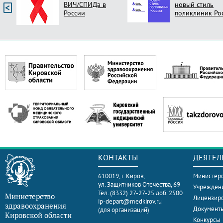
ВИЧ/СПИДа в
новый стиль
России
поликлиник Ро
КОНТАКТЫ
ДЕЯТЕЛ
610019, г. Киров,
Министерс
ул. Защитников Отечества, 69
Учрежден
Тел. (8332) 27-27-25 доб. 2500
Министерство
Лицензир
ip-depart@medkirov.ru
здравоохранения
Документ
(для организаций)
Кировской области
Конкурсы