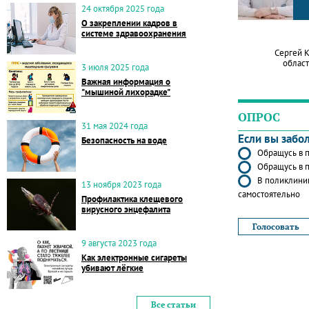
24 октября 2025 года
О закреплении кадров в
системе здравоохранения
Сергей 
област
3 июля 2025 года
Важная информация о
"мышиной лихорадке"
ОПРОС
31 мая 2024 года
Если вы забо
Безопасность на воде
Обращусь в п
Обращусь в п
В поликлиник
13 ноября 2023 года
самостоятельно
Профилактика клещевого
вирусного энцефалита
9 августа 2023 года
Как электронные сигареты
убивают лёгкие
Все статьи