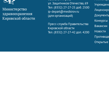
ул. Защитников Отечества, 69
Учрежден
Тел. (8332) 27-27-25 доб. 2500
Министерство
Лицензир
ip-depart@medkirov.ru
здравоохранения
Документ
(для организаций)
Кировской области
Конкурсы
Пресс-служба Правительства
Вакансии
Кировской области
Новости
Тел. (8332) 27-27-42 доп. 4200
Противоде
Открытые