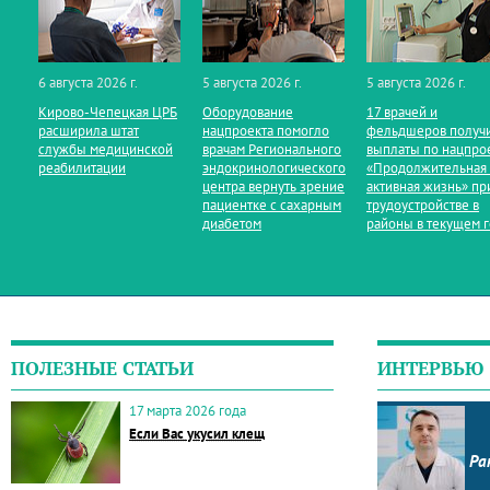
6 августа 2026 г.
5 августа 2026 г.
5 августа 2026 г.
Кирово‑Чепецкая ЦРБ
Оборудование
17 врачей и
расширила штат
нацпроекта помогло
фельдшеров получ
службы медицинской
врачам Регионального
выплаты по нацпро
реабилитации
эндокринологического
«Продолжительная
центра вернуть зрение
активная жизнь» пр
пациентке с сахарным
трудоустройстве в
диабетом
районы в текущем 
ПОЛЕЗНЫЕ СТАТЬИ
ИНТЕРВЬЮ
17 марта 2026 года
Если Вас укусил клещ
Ра