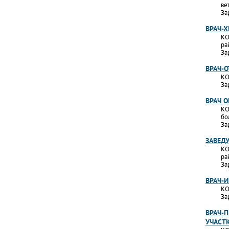
ве
За
ВРАЧ-Х
КО
ра
За
ВРАЧ-
КО
За
ВРАЧ 
КО
бо
За
ЗАВЕД
КО
ра
За
ВРАЧ-
КО
За
ВРАЧ-П
УЧАСТ