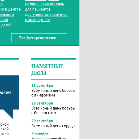
ую
медицинскую помощь
ию в Центре
для пациентов
тельного
доступнее, оперативнее
ошли
и комфортнее
 детей
Все фоторепортажи
ПАМЯТНЫЕ
ДАТЫ
15 сентября
Всемирный день борьбы
раком
с лимфомами
28 сентября
Всемирный день борьбы
с бешенством
29 сентября
вской
Всемирный день сердца
нской
логии
5 октября
Международный день