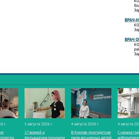
КО
бо
За
ВРАЧ-
КО
За
ВРАЧ 
КО
ра
За
6 г.
5 августа 2026 г.
4 августа 2026 г.
4 августа 20
ие
17 врачей и
В Кирове многодетная
С начала го
помогло
фельдшеров получили
мама восьмерых детей
амбулаторн