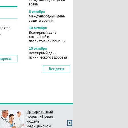
врача
8 октября
Международный день
защиты зрения
 доктор
10 октября
Всемирный день
о
хосписной и
паллиативной помощи
10 октября
Всемирный день
психического здоровья
опросы
Все даты
Приоритетный
проект «Новая
модель
медицинской