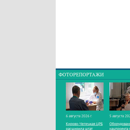
ФОТОРЕПОРТАЖИ
6 августа 2026 г.
5 августа 202
Кирово‑Чепецкая ЦРБ
Оборудован
расширила штат
нацпроекта 