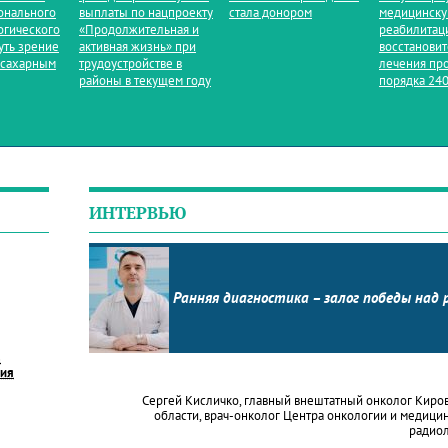
онального
выплаты по нацпроекту
стала донором
медицинск
огического
«Продолжительная и
реабилитац
уть зрение
активная жизнь» при
восстанови
 сахарным
трудоустройстве в
лечения пр
районы в текущем году
порядка 240
ИНТЕРВЬЮ
Ранняя диагностика – залог победы над 
в
ния
Сергей Кисличко, главный внештатный онколог Киро
области, врач-онколог Центра онкологии и медици
радио