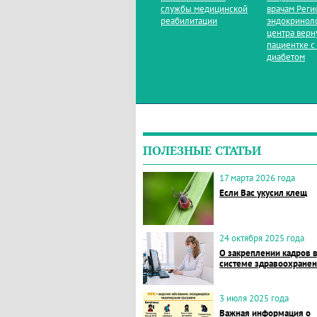
службы медицинской
врачам Реги
реабилитации
эндокринол
центра верн
пациентке с
диабетом
ПОЛЕЗНЫЕ СТАТЬИ
17 марта 2026 года
Если Вас укусил клещ
24 октября 2025 года
О закреплении кадров 
системе здравоохране
3 июля 2025 года
Важная информация о