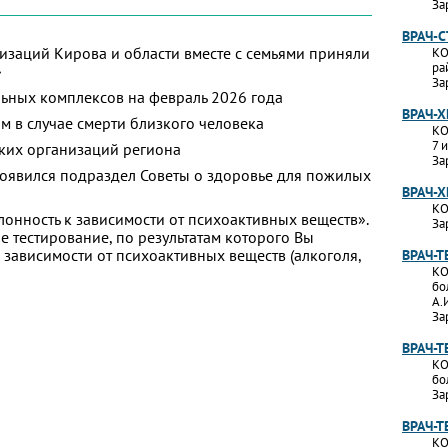
За
ВРАЧ-
изаций Кирова и области вместе с семьями приняли
КО
ра
»
За
ьных комплексов на февраль 2026 года
ВРАЧ-Х
м в случае смерти близкого человека
КО
7 
ких организаций региона
За
появился подраздел Советы о здоровье для пожилых
ВРАЧ-Х
КО
лонность к зависимости от психоактивных веществ».
За
 тестирование, по результатам которого Вы
 к зависимости от психоактивных веществ (алкоголя,
ВРАЧ-Т
КО
бо
А.
За
ВРАЧ-
КО
бо
За
ВРАЧ-Т
КО