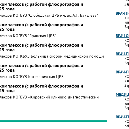
комплексов (с работой флюорографов и
За
25 года
ВРАЧ 
ксов КОГБУЗ "Слободская ЦРБ им. ак. А.Н. Бакулева"
КО
кл
комплексов (с работой флюорографов и
За
25 года
лексов КОГБУЗ "Яранская ЦРБ"
ВРАЧ 
КО
комплексов (с работой флюорографов и
За
25 года
ВРАЧ-
плексов КОГКБУЗ Больница скорой медицинской помощи
КО
За
комплексов (с работой флюорографов и
25 года
ВРАЧ-
лексов КОГБУЗ Котельничская ЦРБ
КО
7 
комплексов (с работой флюорографов и
За
25 года
МЕДИЦ
лексов КОГБУЗ «Кировский клинико-диагностический
КО
кл
За
ВРАЧ-Т
КО
ра