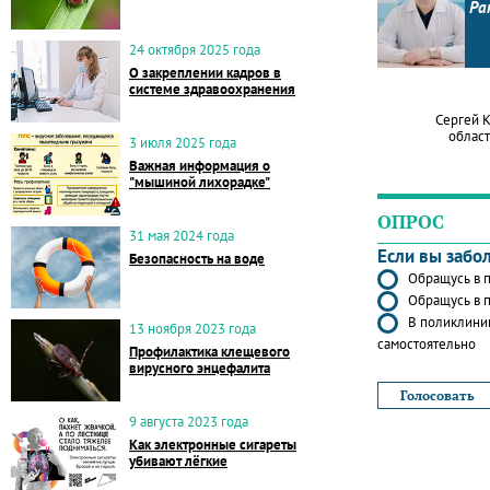
Ра
24 октября 2025 года
О закреплении кадров в
системе здравоохранения
Сергей 
област
3 июля 2025 года
Важная информация о
"мышиной лихорадке"
ОПРОС
31 мая 2024 года
Если вы забо
Безопасность на воде
Обращусь в п
Обращусь в п
В поликлиник
13 ноября 2023 года
самостоятельно
Профилактика клещевого
вирусного энцефалита
9 августа 2023 года
Как электронные сигареты
убивают лёгкие