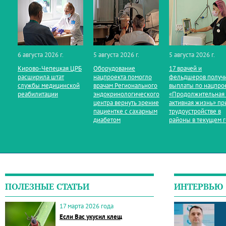
6 августа 2026 г.
5 августа 2026 г.
5 августа 2026 г.
Кирово‑Чепецкая ЦРБ
Оборудование
17 врачей и
расширила штат
нацпроекта помогло
фельдшеров получ
службы медицинской
врачам Регионального
выплаты по нацпро
реабилитации
эндокринологического
«Продолжительная
центра вернуть зрение
активная жизнь» пр
пациентке с сахарным
трудоустройстве в
диабетом
районы в текущем 
ПОЛЕЗНЫЕ СТАТЬИ
ИНТЕРВЬЮ
17 марта 2026 года
Если Вас укусил клещ