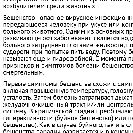
возбудителем среди животных.
Бешенство - опасное вирусное инфекционн
передающееся человеку при укусе или кон
больного животного. Одним из основных п
развивающегося заболевания является водо
больного затруднено глотание жидкости, п
судороги при попытке пить воду. Поэтому 
называют еще и гидрофобией. С момента п
признаков и симптомов болезни бешенство
смертельным.
Первые симптомы бешенства схожи с симп
включая повышенную температуру, головну
усталость. Затем болезнь затрагивает дыха
желудочно-кишечный тракт и/или централ
систему. В критической стадии преобладаю
гиперактивности (буйное бешенство) или п
бешенство). Как в случае буйного, так и в с
бешенства паралич развивается и в конечн