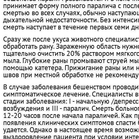
принимает форму полного паралича с пос
смертью во всех случаях, обычно наступаю
дыхательной недостаточности. Без интенси
смерть наступает в течение первых семи д
Сразу же после укуса животного специалис
обработать рану. Зараженную область нуж
тщательно очистить 20% раствором мягког
мыла. Глубокие раны промывают струей мы
помощью катетера. Прижигание раны или 
швов при местной обработке не рекоменду
В случае заболевания бешенством проводи
симптоматическое лечение. Специалисты 
стадии заболевания: I - начальную /депресси
возбуждения и III - паралич. Смерть больно
12-20 часов после начала параличей. Как п
появления клинических симптомов спасти 
удается. Однако в настоящее время возмож
выздоровление пациента при условии инт